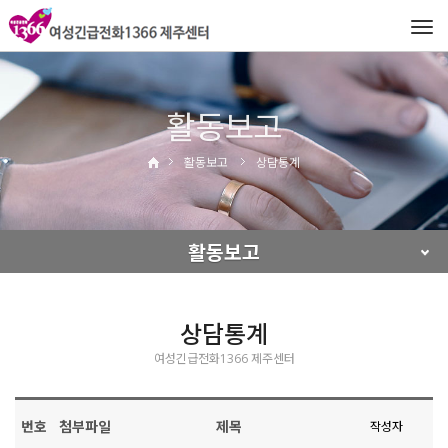
Tog
navi
활동보고
활동보고
상담통계
활동보고
상담통계
여성긴급전화1366 제주센터
번호
첨부파일
제목
작성자