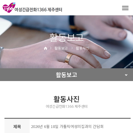
Tog
navi
활동보고
활동보고
활동사진
활동보고
활동사진
여성긴급전화1366 제주센터
제목
2026년 6월 18일 가톨릭여성의집과의 간담회