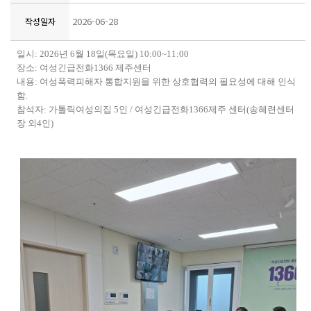
2026-06-28
작성일자
일시
: 2026
년
6
월
18
일
(
목요일
) 10:00~11:00
장소
:
여성긴급전화
1366
제주센터
내용
:
여성폭력피해자 통합지원을 위한 상호협력의 필요성에 대해 인식
함
.
참석자
:
가톨릭여성의집
5
인
/
여성긴급전화
1366
제주 센터
(
송혜련센터
장 외
4
인
)