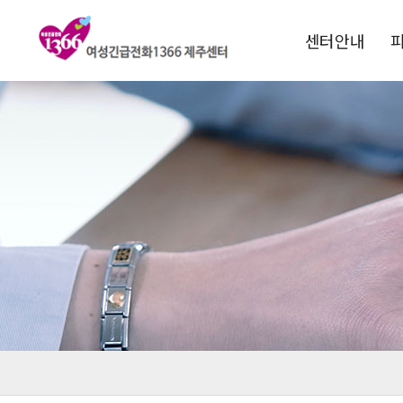
센터안내
1366소개
운영목적
연혁
비전 및 핵심과제
전국1366현황
찾아오시는길