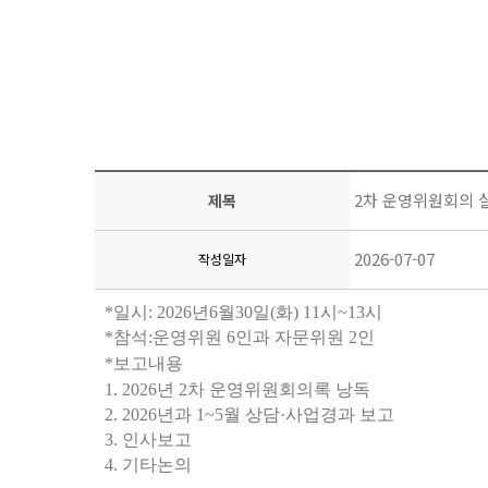
2차 운영위원회의 
제목
2026-07-07
작성일자
*
일시
: 2026
년
6
월
30
일
(
화
) 11
시
~13
시
*
참석
:
운영위원
6
인과 자문위원
2
인
*
보고내용
1. 2026
년
2
차 운영위원회의록 낭독
2. 2026
년과
1~5
월 상담
·
사업경과 보고
3.
인사보고
4.
기타논의