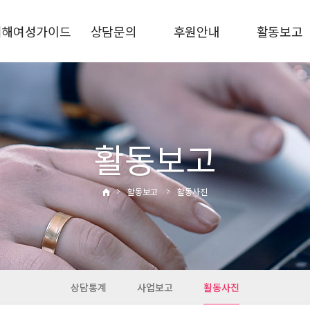
피해여성가이드
상담문의
후원안내
활동보고
가정폭력
상담안내
후원신청
상담통계
스토킹
비공개상담
후원금사용결과
사업보고
교제폭력
자주하는질문
활동사진
성폭력·성희롱
활동보고
성매매·성착취
디지털성범죄
활동보고
활동사진
통합지원
관련기관
상담통계
사업보고
활동사진