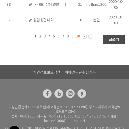
2020-10-
38
RE: 상담원합니다
21
hotline1366
05
2020-10-
37
상담원합니다
10
본인
04
1
2
3
4
5
6
7
8
9
10
개인정보보호정책
이메일무단수집거부
여성긴급전화1366 제주센터(고유번호 616-82-23390), 주소 : 제주시 서해안로
192(도두일동)
전화 : 064)1366, 사무실 : 064)712-1366, 팩스 : 064)742-1376, 이메일 :
hotline1366@hanmail.net
COPYRIGHT(C) 2018 여성긴급전화1366 제주센터. ALL RIGHT RESERVED. Desinged by