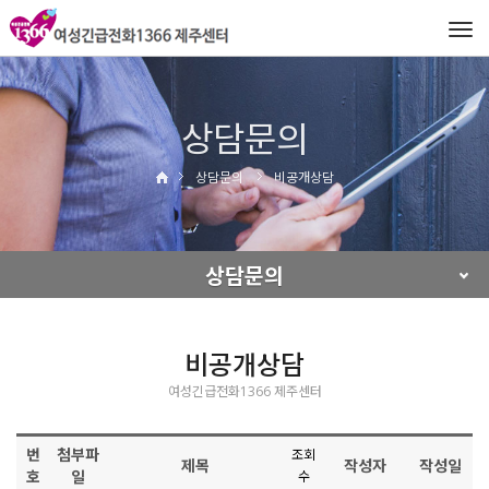
Tog
navi
상담문의
상담문의
비공개상담
상담문의
비공개상담
여성긴급전화1366 제주센터
번
첨부파
조회
제목
작성자
작성일
호
일
수