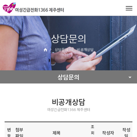
Tog
navi
상담문의
상담문의
비공개상담
상담문의
비공개상담
여성긴급전화1366 제주센터
조
번
첨부
작성
제목
작성자
회
호
파일
일