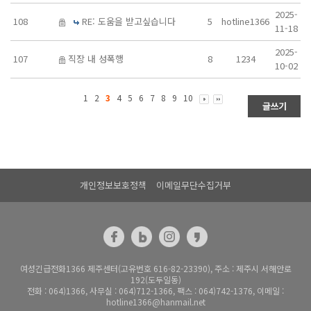
2025-
108
RE: 도움을 받고싶습니다
5
hotline1366
11-18
2025-
107
직장 내 성폭행
8
1234
10-02
1
2
3
4
5
6
7
8
9
10
개인정보보호정책
이메일무단수집거부
여성긴급전화1366 제주센터(고유번호 616-82-23390), 주소 : 제주시 서해안로
192(도두일동)
전화 : 064)1366, 사무실 : 064)712-1366, 팩스 : 064)742-1376, 이메일 :
hotline1366@hanmail.net