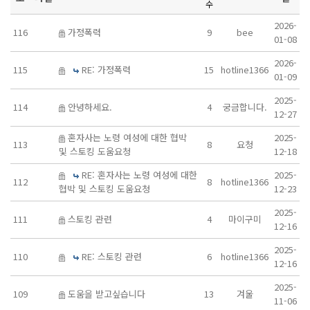
수
2026-
116
가정폭력
9
bee
01-08
2026-
115
RE: 가정폭력
15
hotline1366
01-09
2025-
114
안녕하세요.
4
궁금합니다.
12-27
혼자사는 노령 여성에 대한 협박
2025-
113
8
요청
및 스토킹 도움요청
12-18
RE: 혼자사는 노령 여성에 대한
2025-
112
8
hotline1366
협박 및 스토킹 도움요청
12-23
2025-
111
스토킹 관련
4
마이구미
12-16
2025-
110
RE: 스토킹 관련
6
hotline1366
12-16
2025-
109
도움을 받고싶습니다
13
겨울
11-06