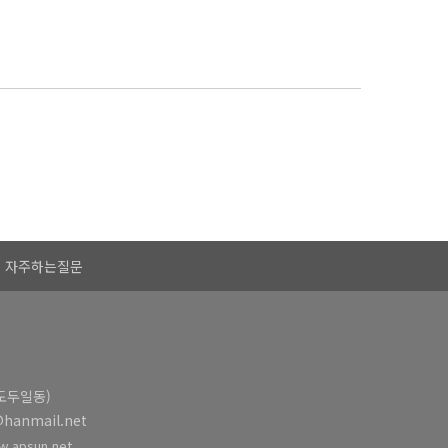
자주하는질문
(도두일동)
@hanmail.net
.apsun.net