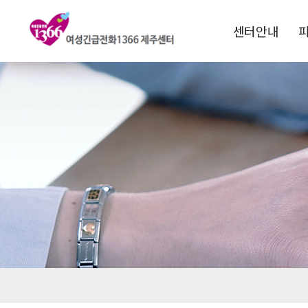
센터안내
1366소개
운영목적
연혁
비전 및 핵심과제
전국1366현황
찾아오시는길