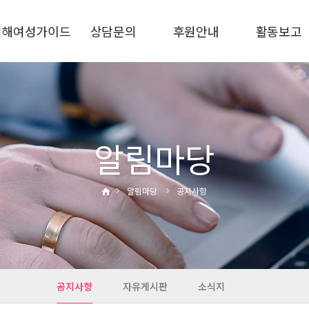
피해여성가이드
상담문의
후원안내
활동보고
가정폭력
상담안내
후원신청
상담통계
스토킹
비공개상담
후원금사용결과
사업보고
교제폭력
자주하는질문
활동사진
성폭력·성희롱
알림마당
성매매·성착취
디지털성범죄
알림마당
공지사항
통합지원
관련기관
공지사항
자유게시판
소식지