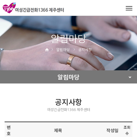
Tog
navi
알림마당
알림마당
공지사항
알림마당
공지사항
여성긴급전화1366 제주센터
번
조회
제목
작성일
호
수