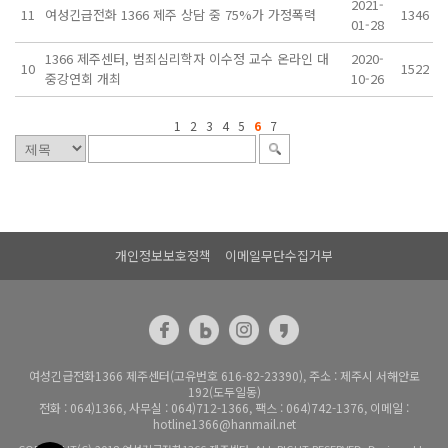
2021-
11
여성긴급전화 1366 제주 상담 중 75%가 가정폭력
1346
01-28
1366 제주센터, 범죄심리학자 이수정 교수 온라인 대
2020-
10
1522
중강연회 개최
10-26
1
2
3
4
5
6
7
개인정보보호정책
이메일무단수집거부
여성긴급전화1366 제주센터(고유번호 616-82-23390), 주소 : 제주시 서해안로
192(도두일동)
전화 : 064)1366, 사무실 : 064)712-1366, 팩스 : 064)742-1376, 이메일 :
hotline1366@hanmail.net