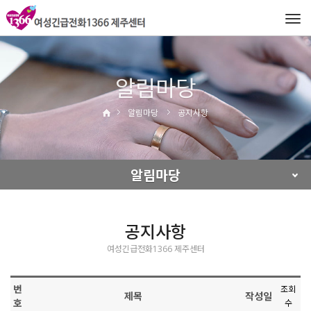
Tog
navi
알림마당
알림마당
공지사항
알림마당
공지사항
여성긴급전화1366 제주센터
번
조회
제목
작성일
호
수