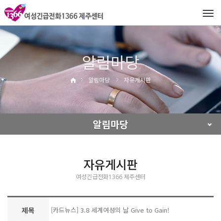
Tog
navi
알림마당
알림마당
자유게시판
알림마당
자유게시판
여성긴급전화1366 제주센터
제목
[카드뉴스] 3.8 세계여성의 날 Give to Gain!