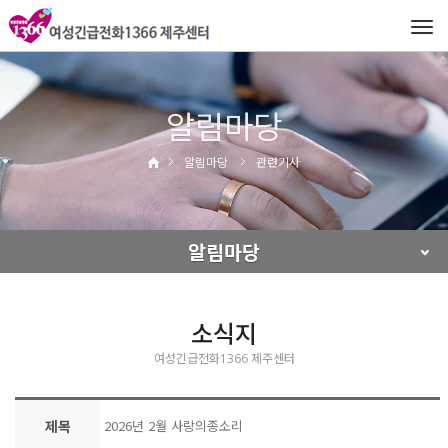
Tog
navi
알림마당
알림마당
관련기사
알림마당
소식지
여성긴급전화1366 제주센터
제목
2026년 2월 사랑의종소리