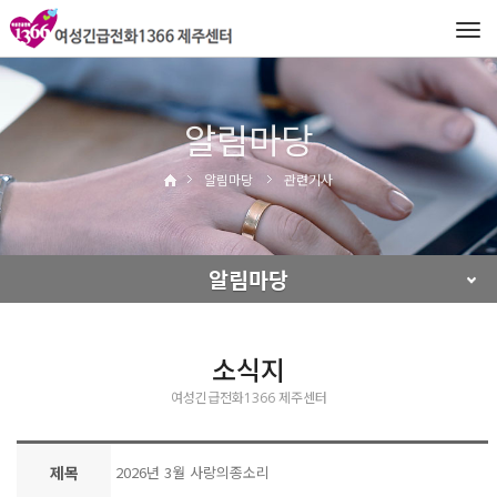
Tog
navi
알림마당
알림마당
관련기사
알림마당
소식지
여성긴급전화1366 제주센터
제목
2026년 3월 사랑의종소리