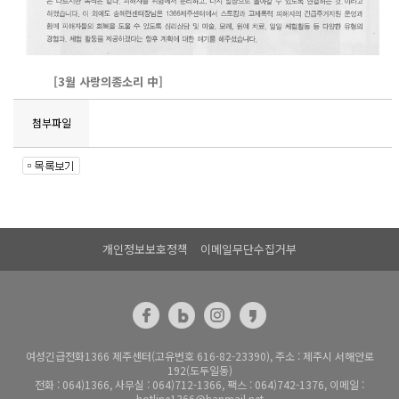
[3월 사랑의종소리 中]
첨부파일
개인정보보호정책
이메일무단수집거부
여성긴급전화1366 제주센터(고유번호 616-82-23390), 주소 : 제주시 서해안로
192(도두일동)
전화 : 064)1366, 사무실 : 064)712-1366, 팩스 : 064)742-1376, 이메일 :
hotline1366@hanmail.net