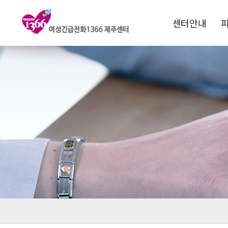
센터안내
1366소개
운영목적
연혁
비전 및 핵심과제
전국1366현황
찾아오시는길