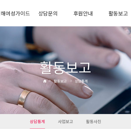
피해여성가이드
상담문의
후원안내
활동보고
가정폭력
상담안내
후원신청
상담통계
스토킹
비공개상담
후원금사용결과
사업보고
교제폭력
자주하는질문
활동사진
성폭력·성희롱
활동보고
성매매·성착취
디지털성범죄
활동보고
상담통계
통합지원
관련기관
상담통계
사업보고
활동사진