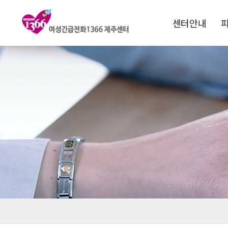
센터안내
1366소개
운영목적
연혁
비전 및 핵심과제
전국1366현황
찾아오시는길