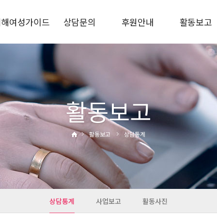
피해여성가이드
상담문의
후원안내
활동보고
가정폭력
상담안내
후원신청
상담통계
스토킹
비공개상담
후원금사용결과
사업보고
교제폭력
자주하는질문
활동사진
성폭력·성희롱
활동보고
성매매·성착취
디지털성범죄
활동보고
상담통계
통합지원
관련기관
상담통계
사업보고
활동사진