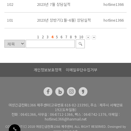
102
2023년 7월 상담실적
hotline1366
101
2023년 상반기(1월~6월) 상담실적
hotline1366
1
2
3
4
5
6
7
8
9
10
개인정보보호정책
이메일무단수집거부
여성긴급전화1366 제주센터(고유번호 616-82-23390), 주소 : 제주시 서해안로
192(도두일동)
전화 : 064)1366, 사무실 : 064)712-1366, 팩스 : 064)742-1376, 이메일 :
hotline1366@hanmail.net
COPYRIGHT(C) 2018 여성긴급전화1366 제주센터. ALL RIGHT RESERVED. Desinged by
www.apsun.net