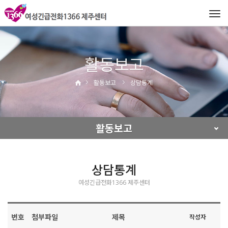
Tog
navi
활동보고
활동보고
상담통계
활동보고
상담통계
여성긴급전화1366 제주센터
번호
첨부파일
제목
작성자