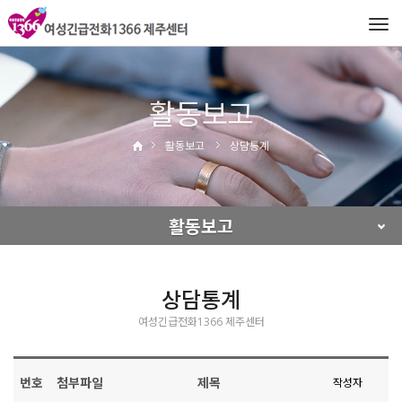
Tog
navi
활동보고
활동보고
상담통계
활동보고
상담통계
여성긴급전화1366 제주센터
번호
첨부파일
제목
작성자