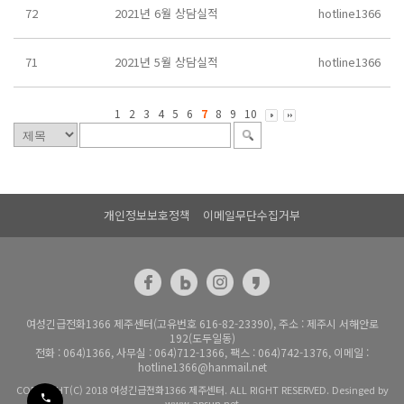
72
2021년 6월 상담실적
hotline1366
71
2021년 5월 상담실적
hotline1366
1
2
3
4
5
6
7
8
9
10
개인정보보호정책
이메일무단수집거부
여성긴급전화1366 제주센터(고유번호 616-82-23390), 주소 : 제주시 서해안로
192(도두일동)
전화 : 064)1366, 사무실 : 064)712-1366, 팩스 : 064)742-1376, 이메일 :
hotline1366@hanmail.net
COPYRIGHT(C) 2018 여성긴급전화1366 제주센터. ALL RIGHT RESERVED. Desinged by
www.apsun.net