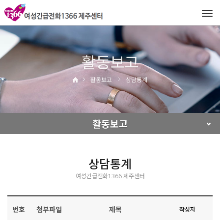
Tog
navi
활동보고
활동보고
상담통계
활동보고
상담통계
여성긴급전화1366 제주센터
번호
첨부파일
제목
작성자