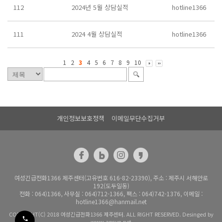
112
2024년 5월 상담실적
hotline1366
111
2024 4월 상담실적
hotline1366
1
2
3
4
5
6
7
8
9
10
개인정보보호정책
이메일무단수집거부
여성긴급전화1366 제주센터(고유번호 616-82-23390), 주소 : 제주시 서해안로
192(도두일동)
전화 : 064)1366, 사무실 : 064)712-1366, 팩스 : 064)742-1376, 이메일 :
hotline1366@hanmail.net
COPYRIGHT(C) 2018 여성긴급전화1366 제주센터. ALL RIGHT RESERVED. Desinged by
www.apsun.net