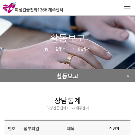
Tog
navi
활동보고
활동보고
상담통계
활동보고
상담통계
여성긴급전화1366 제주센터
번호
첨부파일
제목
작성자