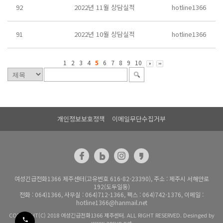
92
2022년 11월 상담실적
hotline1366
91
2022년 10월 상담실적
hotline1366
1
2
3
4
5
6
7
8
9
10
개인정보보호정책
이메일무단수집거부
여성긴급전화1366 제주센터(고유번호 616-82-23390), 주소 : 제주시 서해안로
192(도두일동)
전화 : 064)1366, 사무실 : 064)712-1366, 팩스 : 064)742-1376, 이메일 :
hotline1366@hanmail.net
COPYRIGHT(C) 2018 여성긴급전화1366 제주센터. ALL RIGHT RESERVED. Desinged by
www.apsun.net