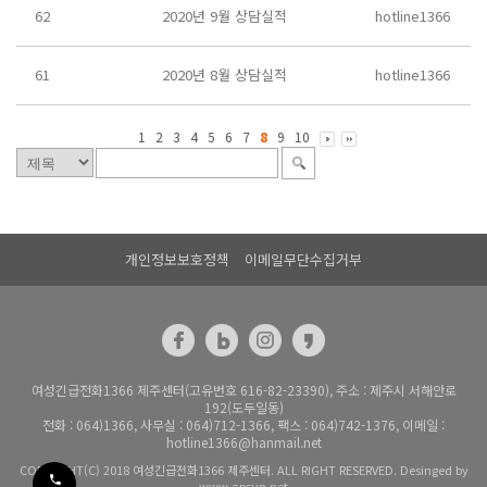
62
2020년 9월 상담실적
hotline1366
61
2020년 8월 상담실적
hotline1366
1
2
3
4
5
6
7
8
9
10
개인정보보호정책
이메일무단수집거부
여성긴급전화1366 제주센터(고유번호 616-82-23390), 주소 : 제주시 서해안로
192(도두일동)
전화 : 064)1366, 사무실 : 064)712-1366, 팩스 : 064)742-1376, 이메일 :
hotline1366@hanmail.net
COPYRIGHT(C) 2018 여성긴급전화1366 제주센터. ALL RIGHT RESERVED. Desinged by
www.apsun.net