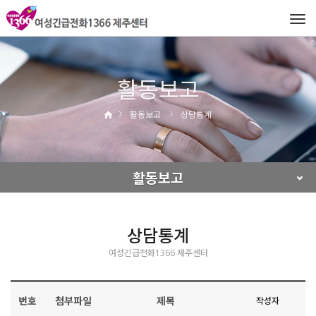
Tog
navi
활동보고
활동보고
상담통계
활동보고
상담통계
여성긴급전화1366 제주센터
번호
첨부파일
제목
작성자