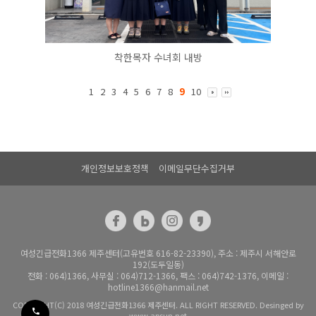
착한목자 수녀회 내방
1
2
3
4
5
6
7
8
9
10
개인정보보호정책
이메일무단수집거부
여성긴급전화1366 제주센터(고유번호 616-82-23390), 주소 : 제주시 서해안로
192(도두일동)
전화 : 064)1366, 사무실 : 064)712-1366, 팩스 : 064)742-1376, 이메일 :
hotline1366@hanmail.net
COPYRIGHT(C) 2018 여성긴급전화1366 제주센터. ALL RIGHT RESERVED. Desinged by
www.apsun.net