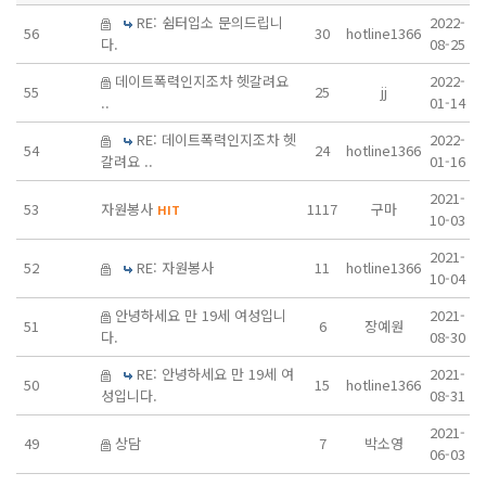
RE: 쉼터입소 문의드립니
2022-
56
30
hotline1366
다.
08-25
데이트폭력인지조차 헷갈려요
2022-
55
25
jj
..
01-14
RE: 데이트폭력인지조차 헷
2022-
54
24
hotline1366
갈려요 ..
01-16
2021-
53
자원봉사
1117
구마
HIT
10-03
2021-
52
RE: 자원봉사
11
hotline1366
10-04
안녕하세요 만 19세 여성입니
2021-
51
6
장예원
다.
08-30
RE: 안녕하세요 만 19세 여
2021-
50
15
hotline1366
성입니다.
08-31
2021-
49
상담
7
박소영
06-03