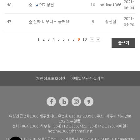
2021-
48
RE: 상담
10
hotline1366
06-04
2021-
47
진짜 너무너무 급해요
9
송진실
04-20
1
2
3
4
5
6
7
8
9
10
개인정보보호정책
이메일무단수집거부
여성긴급전화1366 제주센터(고유번호 616-82-23390), 주소 : 제주시 서해안로
192(도두일동)
전화 : 064)1366, 사무실 : 064)712-1366, 팩스 : 064)742-1376, 이메일 :
hotline1366@hanmail.net
COPYRIGHT(C) 2018 여성긴급전화1366 제주센터. ALL RIGHT RESERVED. Desinged by