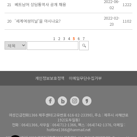
2022-06-
21
베트남어 상담통역사 공개 채용
1222
02
2022-02-
20
'세계여성의날'을 아시나요?
1102
23
1
2
3
4
5
6
7
개인정보보호정책
이메일무단수집거부
여성긴급전화1366 제주센터(고유번호 616-82-23390), 주소 : 제주시 서해안로
192(도두일동)
전화 : 064)1366, 사무실 : 064)712-1366, 팩스 : 064)742-1376, 이메일 :
hotline1366@hanmail.net