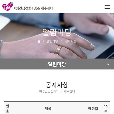
Tog
navi
알림마당
알림마당
공지사항
알림마당
공지사항
여성긴급전화1366 제주센터
번
조회
제목
작성일
호
수